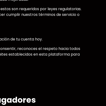
estos son requeridos por leyes regulatorias.
er cumplir nuestros términos de servicio o
ación de tu cuenta hoy.
consentir, reconoces el respeto hacia todos
mites establecidos en esta plataforma para
jugadores