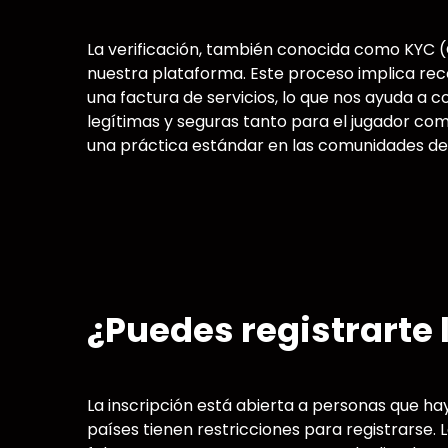
La verificación, también conocida como KYC (C
nuestra plataforma. Este proceso implica reco
una factura de servicios, lo que nos ayuda a
legítimas y seguras tanto para el jugador com
una práctica estándar en las comunidades de 
¿Puedes registrarte
La inscripción está abierta a personas que ha
países tienen restricciones para registrarse. 