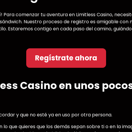
Para comenzar tu aventura en Limitless Casino, necesita
sándwich. Nuestro proceso de registro es amigable con m
ilo. Estaremos contigo en cada paso del camino, guiándo
Regístrate ahora
less Casino en unos pocos
ecordar y que no esté ya en uso por otra persona.
en lo que quieres que los demás sepan sobre ti o en la i