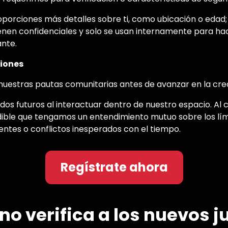
oporciones más detalles sobre ti, como ubicación o edad; 
enen confidenciales y solo se usan internamente para hac
ante.
ciones
uestras pautas comunitarias antes de avanzar en la cre
dos futuros al interactuar dentro de nuestro espacio. Al 
indible que tengamos un entendimiento mutuo sobre los lí
dentes o conflictos inesperados con el tiempo.
Regístrate ahora
no verifica a los nuevos 