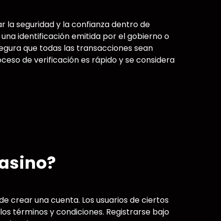
r la seguridad y la confianza dentro de
na identificación emitida por el gobierno o
segura que todas las transacciones sean
ceso de verificación es rápido y se considera
Casino?
e crear una cuenta. Los usuarios de ciertos
los términos y condiciones. Registrarse bajo