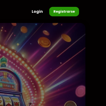
Login
Registrarse