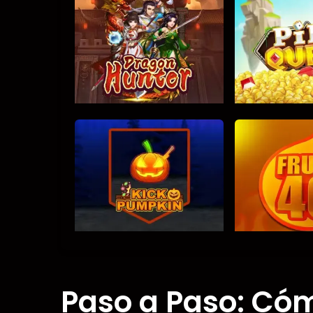
Paso a Paso: Cóm