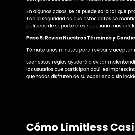
En algunos casos, se te puede solicitar que pr
Ten la seguridad de que estos datos se manti
políticas de soporte si es necesario más adel
Paso 5: Revisa Nuestros Términos y Condi
Tómate unos minutos para revisar y aceptar n
Leer estas reglas ayudará a evitar malentendi
los usuarios que participan aquí; es impresc
que todos disfruten de su experiencia sin inci
Cómo Limitless Casi